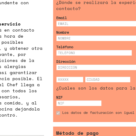
¿Dónde se realizará la experi
undente con
contacto?
Email
servicio
á en contacto
Nombre
a hora de
 posibles
Teléfono
, y obtener otra
vante, por
iciones de la
Dirección
s alergias
así garantizar
ncia posible. El
el Chef llega a
¿Cuáles son los datos para la
 con todos los
esarios,
NIF
a comida, y al
cocina dejándola
Los datos de facturación son igual
contró.
Método de pago