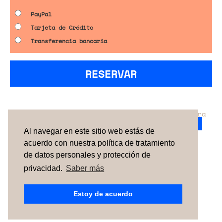
PayPal
Tarjeta de Crédito
Transferencia bancaria
RESERVAR
¿No has encontrado el servicio perfecto para
tu evento?
Ponte en contacto con nosotros.
Al navegar en este sitio web estás de
acuerdo con nuestra política de tratamiento
de datos personales y protección de
TÉRMINOS Y CONDICIONES
SOBRE NOSOTROS
CÓMO FUNCIONA
CONTACTO
NEWSLETTER
privacidad.
Saber más
ESPAÑA
| PORTUGAL |
UNITED KINGDOM
Estoy de acuerdo