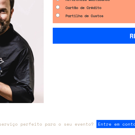
Cartão de Crédito
Partilha de Custos
R
serviço perfeito para o seu evento?
Entre em cont