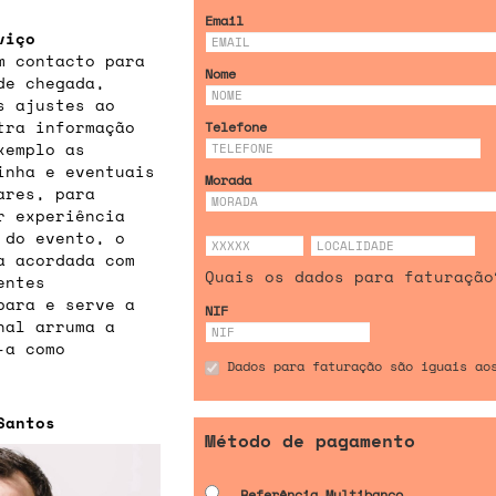
Email
viço
m contacto para
Nome
de chegada,
s ajustes ao
tra informação
Telefone
xemplo as
inha e eventuais
Morada
ares, para
r experiência
 do evento, o
a acordada com
Quais os dados para faturação
entes
para e serve a
NIF
inal arruma a
-a como
Dados para faturação são iguais ao
Santos
Método de pagamento
Referência Multibanco