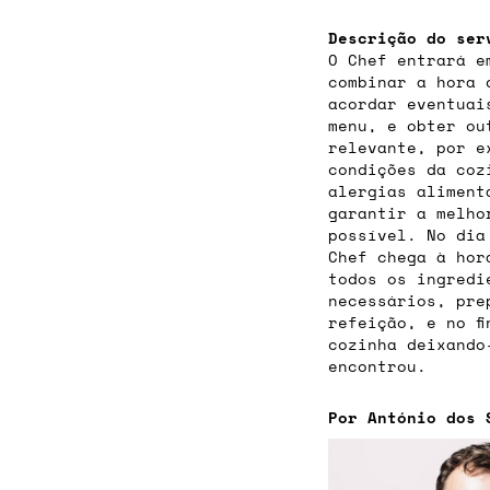
Descrição do ser
O Chef entrará e
combinar a hora 
acordar eventuai
menu, e obter ou
relevante, por e
condições da coz
alergias aliment
garantir a melho
possível. No dia
Chef chega à hor
todos os ingredi
necessários, pre
refeição, e no f
cozinha deixando
encontrou.
Por António dos 