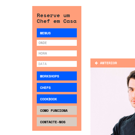
Reserve um
Chef em Casa
MENUS
ANTERIOR
WORKSHOPS
CHEFS
COOKBOOK
COMO FUNCIONA
CONTACTE-NOS