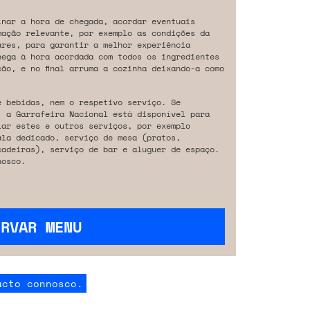
inar a hora de chegada, acordar eventuais
mação relevante, por exemplo as condições da
ares, para garantir a melhor experiência
hega à hora acordada com todos os ingredientes
ão, e no final arruma a cozinha deixando-a como
e bebidas, nem o respetivo serviço. Se
, a Garrafeira Nacional está disponível para
iar estes e outros serviços, por exemplo
ala dedicado, serviço de mesa (pratos,
cadeiras), serviço de bar e aluguer de espaço.
osco.
ERVAR MENU
acto connosco.