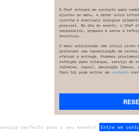
O Chef entrará em contacto para comb
ajustes ao menu, e obter outra infor
cozinha e eventuais alergias aliment
possível. No dia do evento, o Chef c
necessários, prepara e serve a refeiç
encontrou.
O menu selecionado não inclui vinho 
pretender uma harmonização de vinhos
efetuar a entrega. Podemos providenc
refeição para crianças, serviço de s
talheres, copos), decoração (mesas, 
Para tal pode entrar em
contacto
conn
RES
serviço perfeito para o seu evento?
Entre em cont