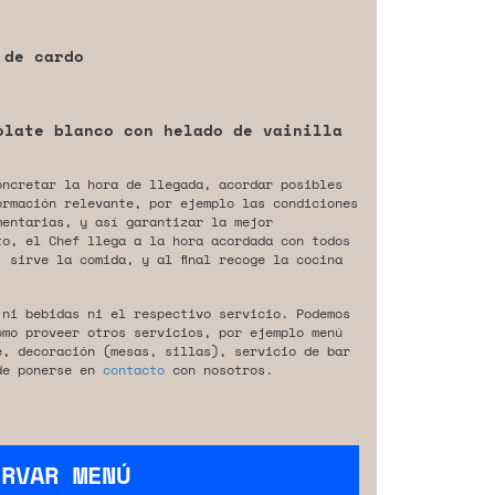
 de cardo
olate blanco con helado de vainilla
oncretar la hora de llegada, acordar posibles
ormación relevante, por ejemplo las condiciones
mentarias, y así garantizar la mejor
to, el Chef llega a la hora acordada con todos
 sirve la comida, y al final recoge la cocina
 ni bebidas ni el respectivo servicio. Podemos
omo proveer otros servicios, por ejemplo menú
e, decoración (mesas, sillas), servicio de bar
de ponerse en
contacto
con nosotros.
ERVAR MENÚ