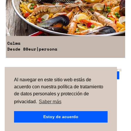
Calma
Desde
80eur
|persona
¿No has encontrado el servicio perfecto para
tu evento?
Ponte en contacto con nosotros.
Al navegar en este sitio web estás de
acuerdo con nuestra política de tratamiento
de datos personales y protección de
TÉRMINOS Y CONDICIONES
SOBRE NOSOTROS
CÓMO FUNCIONA
CONTACTO
NEWSLETTER
privacidad.
Saber más
ESPAÑA
| PORTUGAL |
UNITED KINGDOM
Estoy de acuerdo