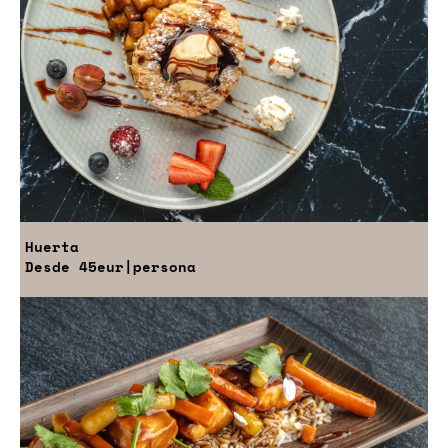
Huerta
Desde
45eur
|persona