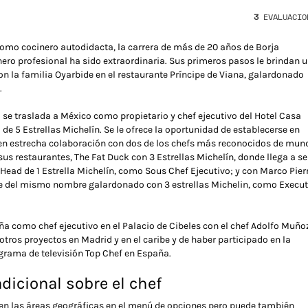
3
EVALUACIO
o cocinero autodidacta, la carrera de más de 20 años de Borja
ro profesional ha sido extraordinaria. Sus primeros pasos le brindan 
on la familia Oyarbide en el restaurante Príncipe de Viana, galardonado
.
a se traslada a México como propietario y chef ejecutivo del Hotel Casa
de 5 Estrellas Michelín. Se le ofrece la oportunidad de establecerse en
en estrecha colaboración con dos de los chefs más reconocidos de mun
us restaurantes, The Fat Duck con 3 Estrellas Michelín, donde llega a se
 Head de 1 Estrella Michelín, como Sous Chef Ejecutivo; y con Marco Pier
te del mismo nombre galardonado con 3 estrellas Michelin, como Execut
ña como chef ejecutivo en el Palacio de Cibeles con el chef Adolfo Muño
otros proyectos en Madrid y en el caribe y de haber participado en la
grama de televisión Top Chef en España.
dicional sobre el chef
 en las áreas geográficas en el menú de opciones pero puede también