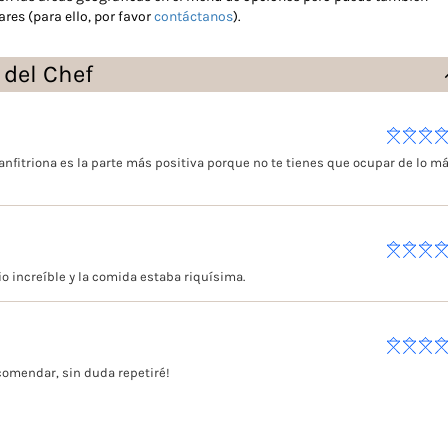
ares (para ello, por favor
contáctanos
).
 del Chef
 anfitriona es la parte más positiva porque no te tienes que ocupar de lo m
.
io increíble y la comida estaba riquísima.
comendar, sin duda repetiré!