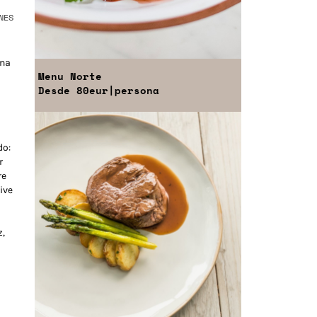
NES
una
Menu
Norte
Desde
80eur
|persona
do:
r
re
ive
z,