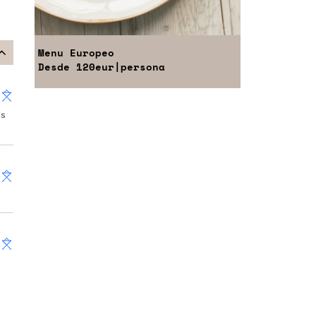
Menu
Europeo
Desde
120eur
|persona
ás