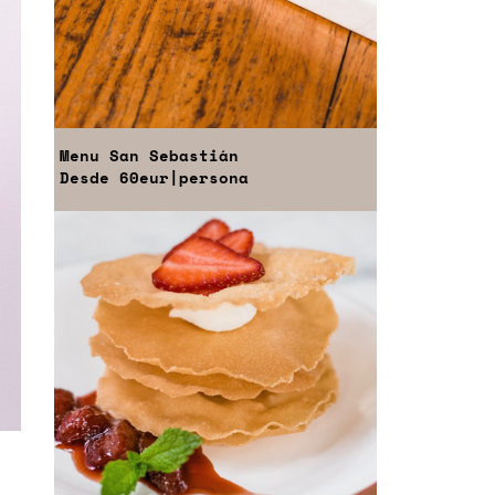
Menu
San Sebastián
Desde
60eur
|persona