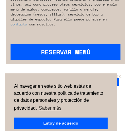
vinos, así como proveer otros servicios, por ejemplo
menú de niños, camareros, vajilla y menaje,
decoración (mesas, sillas), servicio de bar y
alquiler de espacio. Para ello puede ponerse en
contacto
con nosotros.
RESERVAR MENÚ
¿No has encontrado el servicio perfecto para
tu evento?
Ponte en contacto con nosotros.
Al navegar en este sitio web estás de
acuerdo con nuestra política de tratamiento
de datos personales y protección de
TÉRMINOS Y CONDICIONES
SOBRE NOSOTROS
CÓMO FUNCIONA
CONTACTO
NEWSLETTER
privacidad.
Saber más
ESPAÑA
| PORTUGAL |
UNITED KINGDOM
Estoy de acuerdo