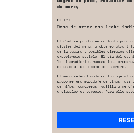
Magret de pato, reducción de
de merey
Postre
Dona de arroz con leche indi
El Chef se pondrá en contacto para c
ajustes del menú, y obtener otra inf
de la cocina y posibles alergias ali
experiencia posible. El día del even
los ingredientes necesarios, prepara,
dejándola tal y como lo encontró.
El menú seleccionado no incluye vino
proponer una maridaje de vinos, así 
de niños, camareros, vajilla y menaj
y alquiler de espacio. Para ello pue
RES