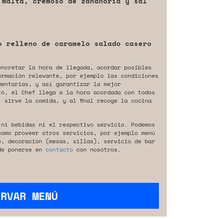
 malta, cremoso de zanahoria y sal
o relleno de caramelo salado casero
oncretar la hora de llegada, acordar posibles
ormación relevante, por ejemplo las condiciones
mentarias, y así garantizar la mejor
to, el Chef llega a la hora acordada con todos
 sirve la comida, y al final recoge la cocina
 ni bebidas ni el respectivo servicio. Podemos
como proveer otros servicios, por ejemplo menú
e, decoración (mesas, sillas), servicio de bar
de ponerse en
contacto
con nosotros.
ERVAR MENÚ