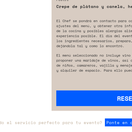
Crepe de plátano y canela, h
El Chef se pondrá en contacto para c
ajustes del menú, y obtener otra inf
de la cocina y posibles alergias ali
experiencia posible. El día del even
los ingredientes necesarios, prepara,
dejándola tal y como lo encontró.
El menú seleccionado no incluye vino
proponer una maridaje de vinos, así 
de niños, camareros, vajilla y menaj
y alquiler de espacio. Para ello pue
RES
do el servicio perfecto para tu evento?
Ponte en 