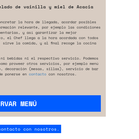
elado de vainilla y miel de Acacia
oncretar la hora de llegada, acordar posibles
ormación relevante, por ejemplo las condiciones
mentarias, y así garantizar la mejor
to, el Chef llega a la hora acordada con todos
 sirve la comida, y al final recoge la cocina
 ni bebidas ni el respectivo servicio. Podemos
como proveer otros servicios, por ejemplo menú
e, decoración (mesas, sillas), servicio de bar
de ponerse en
contacto
con nosotros.
ERVAR MENÚ
contacto con nosotros.