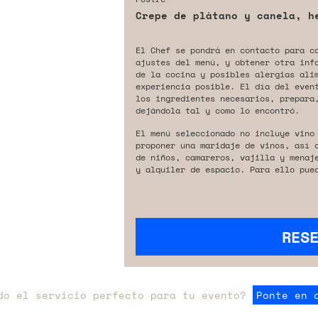
Crepe de plátano y canela, h
El Chef se pondrá en contacto para c
ajustes del menú, y obtener otra inf
de la cocina y posibles alergias ali
experiencia posible. El día del even
los ingredientes necesarios, prepara,
dejándola tal y como lo encontró.
El menú seleccionado no incluye vino
proponer una maridaje de vinos, así 
de niños, camareros, vajilla y menaj
y alquiler de espacio. Para ello pue
RES
do el servicio perfecto para tu evento?
Ponte en 