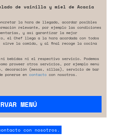
elado de vainilla y miel de Acacia
oncretar la hora de llegada, acordar posibles
ormación relevante, por ejemplo las condiciones
mentarias, y así garantizar la mejor
to, el Chef llega a la hora acordada con todos
 sirve la comida, y al final recoge la cocina
 ni bebidas ni el respectivo servicio. Podemos
como proveer otros servicios, por ejemplo menú
e, decoración (mesas, sillas), servicio de bar
de ponerse en
contacto
con nosotros.
ERVAR MENÚ
contacto con nosotros.