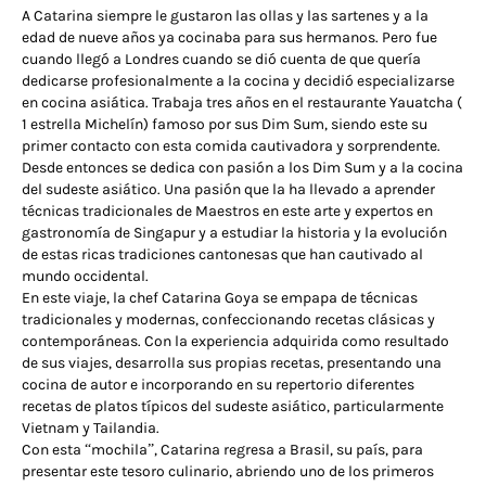
A Catarina siempre le gustaron las ollas y las sartenes y a la
edad de nueve años ya cocinaba para sus hermanos. Pero fue
cuando llegó a Londres cuando se dió cuenta de que quería
dedicarse profesionalmente a la cocina y decidió especializarse
en cocina asiática. Trabaja tres años en el restaurante Yauatcha (
1 estrella Michelín) famoso por sus Dim Sum, siendo este su
primer contacto con esta comida cautivadora y sorprendente.
Desde entonces se dedica con pasión a los Dim Sum y a la cocina
del sudeste asiático. Una pasión que la ha llevado a aprender
técnicas tradicionales de Maestros en este arte y expertos en
gastronomía de Singapur y a estudiar la historia y la evolución
de estas ricas tradiciones cantonesas que han cautivado al
mundo occidental.
En este viaje, la chef Catarina Goya se empapa de técnicas
tradicionales y modernas, confeccionando recetas clásicas y
contemporáneas. Con la experiencia adquirida como resultado
de sus viajes, desarrolla sus propias recetas, presentando una
cocina de autor e incorporando en su repertorio diferentes
recetas de platos típicos del sudeste asiático, particularmente
Vietnam y Tailandia.
Con esta “mochila”, Catarina regresa a Brasil, su país, para
presentar este tesoro culinario, abriendo uno de los primeros