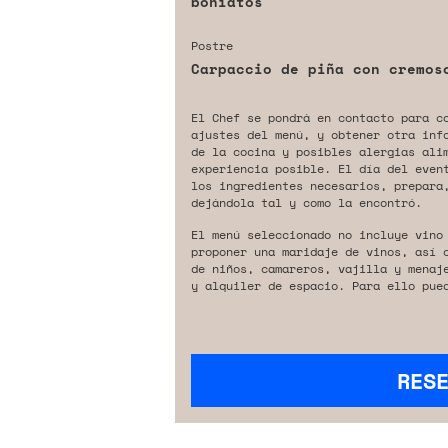
boniatos
Postre
Carpaccio de piña con cremos
El Chef se pondrá en contacto para c
ajustes del menú, y obtener otra inf
de la cocina y posibles alergias ali
experiencia posible. El día del even
los ingredientes necesarios, prepara,
dejándola tal y como la encontró.
El menú seleccionado no incluye vino
proponer una maridaje de vinos, así 
de niños, camareros, vajilla y menaj
y alquiler de espacio. Para ello pue
RES