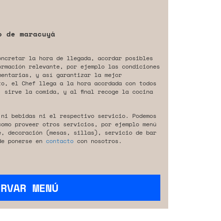
o de maracuyá
oncretar la hora de llegada, acordar posibles
ormación relevante, por ejemplo las condiciones
mentarias, y así garantizar la mejor
to, el Chef llega a la hora acordada con todos
 sirve la comida, y al final recoge la cocina
 ni bebidas ni el respectivo servicio. Podemos
como proveer otros servicios, por ejemplo menú
e, decoración (mesas, sillas), servicio de bar
de ponerse en
contacto
con nosotros.
ERVAR MENÚ