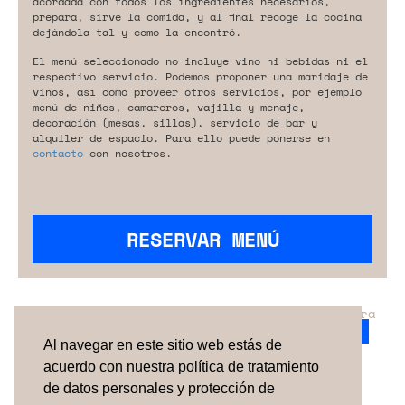
acordada con todos los ingredientes necesarios,
prepara, sirve la comida, y al final recoge la cocina
dejándola tal y como la encontró.
El menú seleccionado no incluye vino ni bebidas ni el
respectivo servicio. Podemos proponer una maridaje de
vinos, así como proveer otros servicios, por ejemplo
menú de niños, camareros, vajilla y menaje,
decoración (mesas, sillas), servicio de bar y
alquiler de espacio. Para ello puede ponerse en
contacto
con nosotros.
RESERVAR MENÚ
¿No has encontrado el servicio perfecto para
tu evento?
Ponte en contacto con nosotros.
Al navegar en este sitio web estás de
acuerdo con nuestra política de tratamiento
de datos personales y protección de
TÉRMINOS Y CONDICIONES
SOBRE NOSOTROS