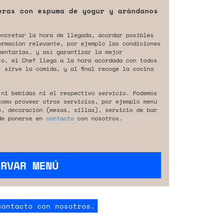
eras con espuma de yogur y arándanos
oncretar la hora de llegada, acordar posibles
ormación relevante, por ejemplo las condiciones
mentarias, y así garantizar la mejor
to, el Chef llega a la hora acordada con todos
 sirve la comida, y al final recoge la cocina
 ni bebidas ni el respectivo servicio. Podemos
como proveer otros servicios, por ejemplo menú
e, decoración (mesas, sillas), servicio de bar
de ponerse en
contacto
con nosotros.
ERVAR MENÚ
contacto con nosotros.