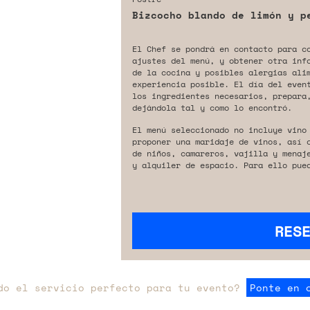
Bizcocho blando de limón y p
El Chef se pondrá en contacto para c
ajustes del menú, y obtener otra inf
de la cocina y posibles alergias ali
experiencia posible. El día del even
los ingredientes necesarios, prepara,
dejándola tal y como lo encontró.
El menú seleccionado no incluye vino
proponer una maridaje de vinos, así 
de niños, camareros, vajilla y menaj
y alquiler de espacio. Para ello pue
RES
do el servicio perfecto para tu evento?
Ponte en 