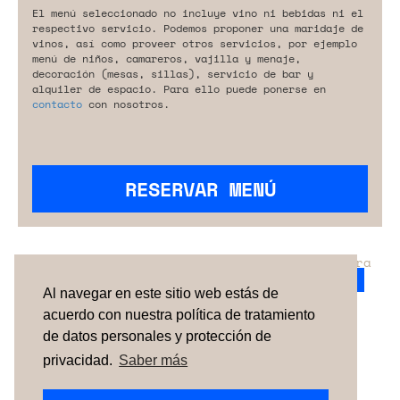
El menú seleccionado no incluye vino ni bebidas ni el
respectivo servicio. Podemos proponer una maridaje de
vinos, así como proveer otros servicios, por ejemplo
menú de niños, camareros, vajilla y menaje,
decoración (mesas, sillas), servicio de bar y
alquiler de espacio. Para ello puede ponerse en
contacto
con nosotros.
RESERVAR MENÚ
¿No has encontrado el servicio perfecto para
tu evento?
Ponte en contacto con nosotros.
Al navegar en este sitio web estás de
acuerdo con nuestra política de tratamiento
de datos personales y protección de
TÉRMINOS Y CONDICIONES
SOBRE NOSOTROS
CÓMO FUNCIONA
CONTACTO
NEWSLETTER
privacidad.
Saber más
ESPAÑA
| PORTUGAL |
UNITED KINGDOM