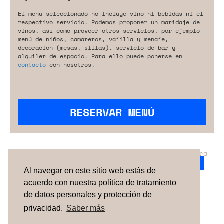
El menú seleccionado no incluye vino ni bebidas ni el
respectivo servicio. Podemos proponer un maridaje de
vinos, así como proveer otros servicios, por ejemplo
menú de niños, camareros, vajilla y menaje,
decoración (mesas, sillas), servicio de bar y
alquiler de espacio. Para ello puede ponerse en
contacto
con nosotros.
RESERVAR MENÚ
¿No has encontrado el servicio perfecto para
tu evento?
Ponte en contacto con nosotros.
Al navegar en este sitio web estás de
acuerdo con nuestra política de tratamiento
de datos personales y protección de
TÉRMINOS Y CONDICIONES
SOBRE NOSOTROS
CÓMO FUNCIONA
CONTACTO
NEWSLETTER
privacidad.
Saber más