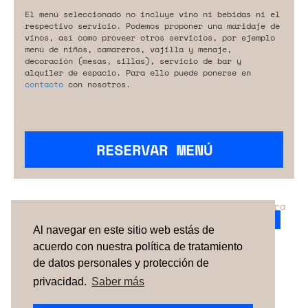
El menú seleccionado no incluye vino ni bebidas ni el
respectivo servicio. Podemos proponer una maridaje de
vinos, así como proveer otros servicios, por ejemplo
menú de niños, camareros, vajilla y menaje,
decoración (mesas, sillas), servicio de bar y
alquiler de espacio. Para ello puede ponerse en
contacto
con nosotros.
RESERVAR MENÚ
¿No has encontrado el servicio perfecto para
tu evento?
Ponte en contacto con nosotros.
Al navegar en este sitio web estás de
acuerdo con nuestra política de tratamiento
de datos personales y protección de
TÉRMINOS Y CONDICIONES
SOBRE NOSOTROS
CÓMO FUNCIONA
CONTACTO
NEWSLETTER
privacidad.
Saber más
ESPAÑA
| PORTUGAL |
UNITED KINGDOM