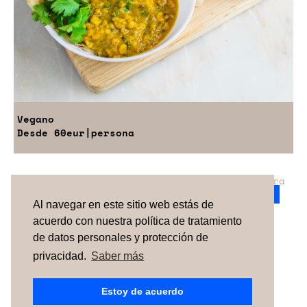
Vegano
Desde
60eur
|persona
¿No has encontrado el servicio perfecto para
tu evento?
Ponte en contacto con nosotros.
Al navegar en este sitio web estás de
acuerdo con nuestra política de tratamiento
de datos personales y protección de
TÉRMINOS Y CONDICIONES
SOBRE NOSOTROS
CÓMO FUNCIONA
CONTACTO
NEWSLETTER
privacidad.
Saber más
ESPAÑA
| PORTUGAL |
UNITED KINGDOM
Estoy de acuerdo