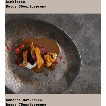
Simbiosis
Desde
60eur
|persona
Sabores Naturales
Desde
75eur
|persona