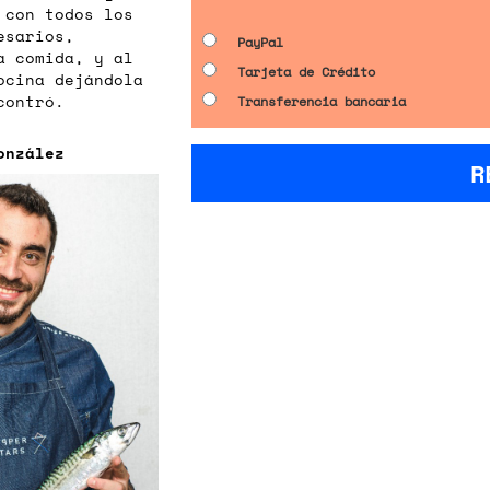
 con todos los
esarios,
PayPal
a comida, y al
Tarjeta de Crédito
cocina dejándola
contró.
Transferencia bancaria
onzález
R