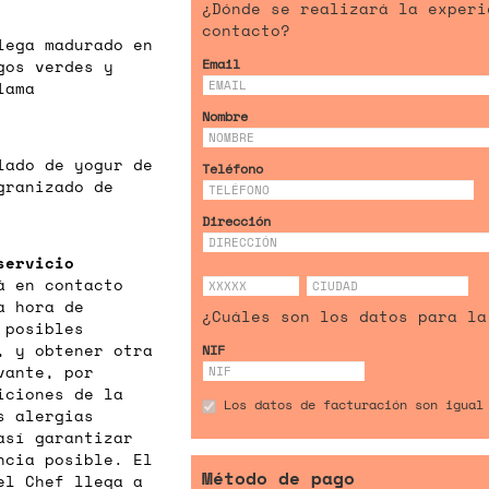
¿Dónde se realizará la experi
contacto?
lega madurado en
gos verdes y
Email
lama
Nombre
lado de yogur de
Teléfono
 granizado de
Dirección
servicio
á en contacto
a hora de
¿Cuáles son los datos para la
 posibles
, y obtener otra
NIF
vante, por
iciones de la
Los datos de facturación son igual
s alergias
así garantizar
ncia posible. El
Método de pago
el Chef llega a