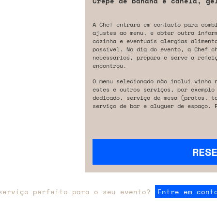
Crepe de banana e canela, ge
A Chef entrará em contacto para comb
ajustes ao menu, e obter outra infor
cozinha e eventuais alergias aliment
possível. No dia do evento, a Chef c
necessários, prepara e serve a refeiç
encontrou.
O menu selecionado não inclui vinho 
estes e outros serviços, por exemplo
dedicado, serviço de mesa (pratos, t
serviço de bar e aluguer de espaço. 
RES
serviço perfeito para o seu evento?
Entre em cont