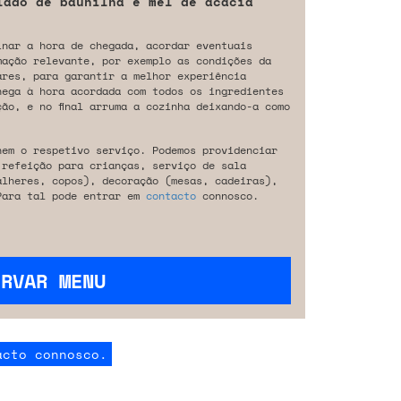
lado de baunilha e mel de acácia
inar a hora de chegada, acordar eventuais
mação relevante, por exemplo as condições da
ares, para garantir a melhor experiência
hega à hora acordada com todos os ingredientes
ão, e no final arruma a cozinha deixando-a como
nem o respetivo serviço. Podemos providenciar
 refeição para crianças, serviço de sala
alheres, copos), decoração (mesas, cadeiras),
Para tal pode entrar em
contacto
connosco.
ERVAR MENU
acto connosco.