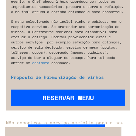
evento, o Chef chega à hora acordada com todos os
ingredientes necessários, prepara e serve a refeição,
e no final arruma a cozinha deixando-a como encontrou.
O menu selecionado não inclui vinho e bebidas, nem o
respetivo serviço. Se pretender uma harmonização de
vinhos, a Garrafeira Nacional está disponível para
efetuar a entrega. Podemos providenciar estes e
outros serviços, por exemplo refeição para crianças,
serviço de sala dedicado, serviço de mesa (pratos,
talheres, copos), decoração (mesas, cadeiras),
serviço de bar e aluguer de espaço. Para tal pode
entrar em
contacto
connosco.
Proposta de harmonização de vinhos
RESERVAR MENU
Não encontrou o serviço perfeito para o seu
evento?
Entre em contacto connosco.