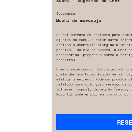
Sushi - Sugestão da Chef
Sobremesa
Mochi de maracujá
A Chef entrará em contacto para comb
ajustes ao menu, e obter outra infor
cozinha e eventuais alergias aliment
possível. No dia do evento, a Chef c
necessários, prepara e serve a refeiç
encontrou.
O menu selecionado não inclui vinho 
pretender uma harmonização de vinhos
efetuar a entrega. Podemos providenc
refeição para crianças, serviço de s
talheres, copos), decoração (mesas, 
Para tal pode entrar em
contacto
conn
RES