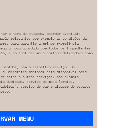
inar a hora de chegada, acordar eventuais
mação relevante, por exemplo as condições da
ares, para garantir a melhor experiência
hega à hora acordada com todos os ingredientes
ão, e no final arruma a cozinha deixando-a como
e bebidas, nem o respetivo serviço. Se
, a Garrafeira Nacional está disponível para
iar estes e outros serviços, por exemplo
ala dedicado, serviço de mesa (pratos,
cadeiras), serviço de bar e aluguer de espaço.
osco.
ERVAR MENU