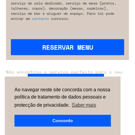
serviço de sala dedicado, serviço de mesa (pratos,
talheres, copos), decoração (mesas, cadeiras),
serviço de bar e aluguer de espaço. Para tal pode
entrar em
contacto
connosco.
RESERVAR MENU
Não encontrou o serviço perfeito para o seu
evento?
Entre em contacto connosco.
Ao navegar neste site concorda com a nossa
política de tratamento de dados pessoais e
TERMOS & CONDIÇÕES
SOBRE NÓS
COMO
FUNCIONA
CONTACTOS
NEWSLETTER
protecção de privacidade.
Saber mais
ESPAÑA |
PORTUGAL
| UNITED KINGDOM
Concordo