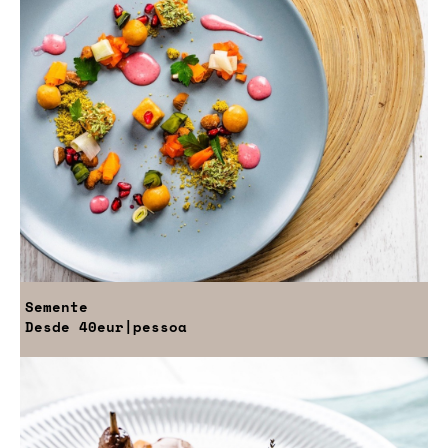
Semente
Desde
40eur
|pessoa