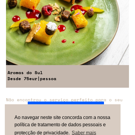
Aromas do Sul
Desde
75eur
|pessoa
Não encontrou o serviço perfeito para o seu
evento?
Entre em contacto connosco.
Ao navegar neste site concorda com a nossa
política de tratamento de dados pessoais e
TERMOS & CONDIÇÕES
SOBRE NÓS
COMO
FUNCIONA
CONTACTOS
NEWSLETTER
protecção de privacidade.
Saber mais