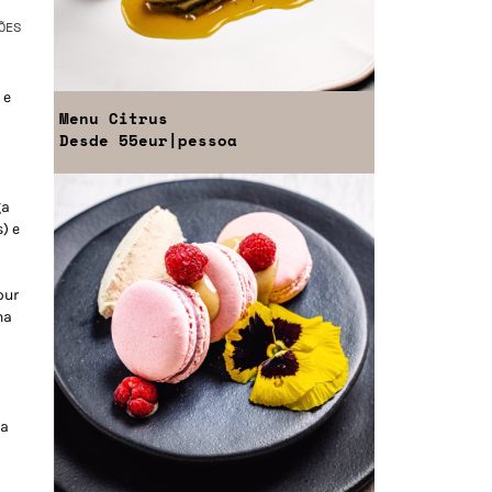
ÕES
 e
Menu
Citrus
Desde
55eur
|pessoa
ga
) e
our
na
 a