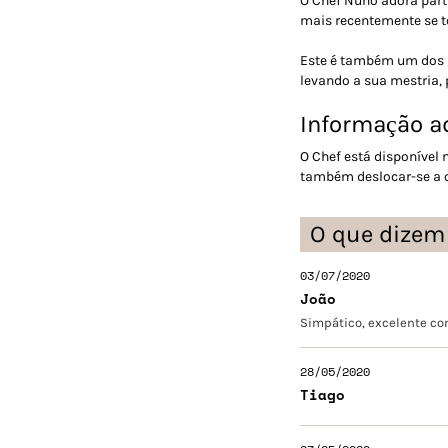
O Chef Nuno adora parti
mais recentemente se to
Este é também um dos m
levando a sua mestria, 
Informação ad
O Chef está disponível
também deslocar-se a ou
O que dizem
03/07/2020
João
Simpático, excelente co
28/05/2020
Tiago