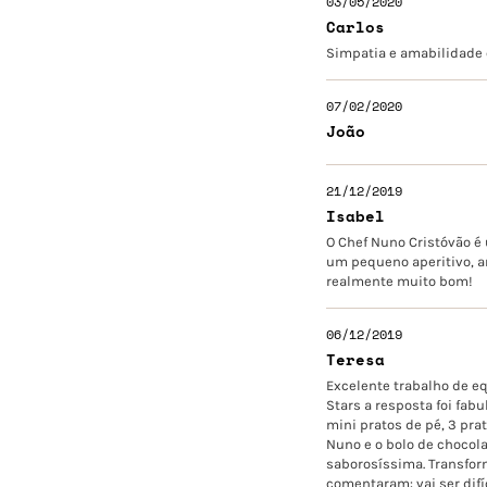
03/05/2020
Carlos
Simpatia e amabilidade 
07/02/2020
João
21/12/2019
Isabel
O Chef Nuno Cristóvão é
um pequeno aperitivo, an
realmente muito bom!
06/12/2019
Teresa
Excelente trabalho de e
Stars a resposta foi fab
mini pratos de pé, 3 pr
Nuno e o bolo de chocol
saborosíssima. Transfor
comentaram: vai ser difíc