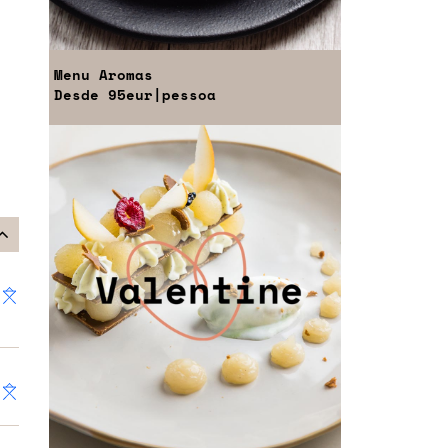
Menu
Aromas
Desde
95eur
|pessoa