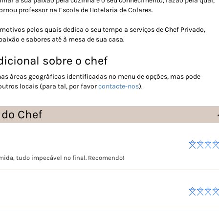
lhar a sua paixão pela cozinha e o seu conhecimento, razão pela qual,
rnou professor na Escola de Hotelaria de Colares.
otivos pelos quais dedica o seu tempo a serviços de Chef Privado,
paixão e sabores até à mesa de sua casa.
icional sobre o chef
 nas áreas geográficas identificadas no menu de opções, mas pode
tros locais (para tal, por favor
contacte-nos
).
 do Chef
mida, tudo impecável no final. Recomendo!