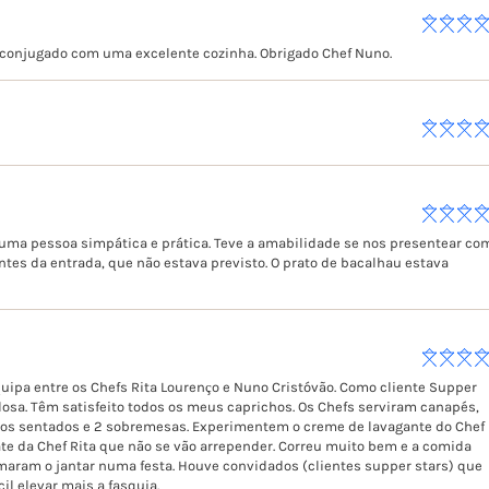
conjugado com uma excelente cozinha. Obrigado Chef Nuno.
 uma pessoa simpática e prática. Teve a amabilidade se nos presentear co
tes da entrada, que não estava previsto. O prato de bacalhau estava
quipa entre os Chefs Rita Lourenço e Nuno Cristóvão. Como cliente Supper
ulosa. Têm satisfeito todos os meus caprichos. Os Chefs serviram canapés,
atos sentados e 2 sobremesas. Experimentem o creme de lavagante do Chef
ate da Chef Rita que não se vão arrepender. Correu muito bem e a comida
maram o jantar numa festa. Houve convidados (clientes supper stars) que
il elevar mais a fasquia.