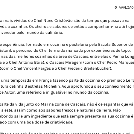
6
AVALIAÇ
a mais vívidas do Chef Nuno Cristóvão são do tempo que passava na
avós a cozinhar. Os cheiros e sabores de então acompanham-no até hoje
nveredar pelo mundo da culinária.
 experiência, formado em cozinha e pastelaria pela Escola Superior de
Estoril, o percurso do Chef tem sido marcado por experiências de topo,
árias das melhores cozinhas da área de Cascais, entre elas o Penha Lon
a e o Chef António Bóia), o Cascais Miragem (com o Chef Pedro Marques
(com o Chef Vincent Farges e o Chef Frederic Breitenbucher).
u uma temporada em França fazendo parte da cozinha do premiado Le T
ltura detinha 3 estrelas Michelin. Aqui aprofundou o seu conhecimento 
e Autor, uma referência inigualável no mundo da cozinha.
arte da vida junto do Mar na zona de Cascais, não é de espantar que vá
 a este, assim como aos sabores frescos e naturais da Terra. Não
abor do sal e um ingrediente que está sempre presente na sua cozinha é
 lado com uma boa dose de criatividade.