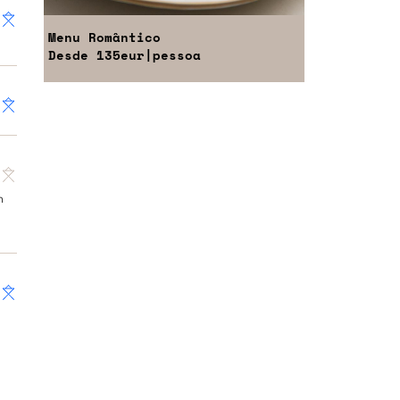
Menu
Romântico
Desde
135eur
|pessoa
m