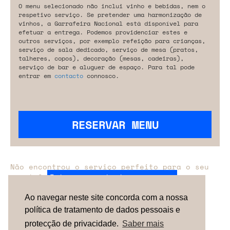
O menu selecionado não inclui vinho e bebidas, nem o
respetivo serviço. Se pretender uma harmonização de
vinhos, a Garrafeira Nacional está disponível para
efetuar a entrega. Podemos providenciar estes e
outros serviços, por exemplo refeição para crianças,
serviço de sala dedicado, serviço de mesa (pratos,
talheres, copos), decoração (mesas, cadeiras),
serviço de bar e aluguer de espaço. Para tal pode
entrar em
contacto
connosco.
RESERVAR MENU
Não encontrou o serviço perfeito para o seu
evento?
Entre em contacto connosco.
Ao navegar neste site concorda com a nossa
política de tratamento de dados pessoais e
TERMOS & CONDIÇÕES
SOBRE NÓS
COMO
FUNCIONA
CONTACTOS
NEWSLETTER
protecção de privacidade.
Saber mais