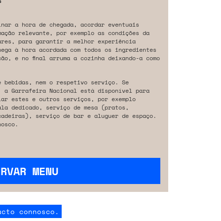
s
inar a hora de chegada, acordar eventuais
mação relevante, por exemplo as condições da
ares, para garantir a melhor experiência
hega à hora acordada com todos os ingredientes
ão, e no final arruma a cozinha deixando-a como
e bebidas, nem o respetivo serviço. Se
, a Garrafeira Nacional está disponível para
iar estes e outros serviços, por exemplo
ala dedicado, serviço de mesa (pratos,
cadeiras), serviço de bar e aluguer de espaço.
osco.
ERVAR MENU
acto connosco.