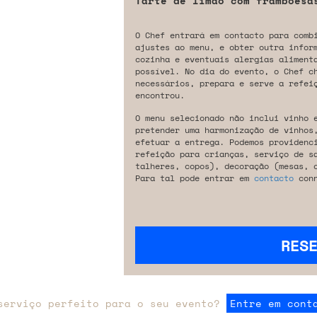
Tarte de limão com framboesa
O Chef entrará em contacto para comb
ajustes ao menu, e obter outra infor
cozinha e eventuais alergias aliment
possível. No dia do evento, o Chef c
necessários, prepara e serve a refeiç
encontrou.
O menu selecionado não inclui vinho 
pretender uma harmonização de vinhos
efetuar a entrega. Podemos providenc
refeição para crianças, serviço de s
talheres, copos), decoração (mesas, 
Para tal pode entrar em
contacto
conn
RES
serviço perfeito para o seu evento?
Entre em cont