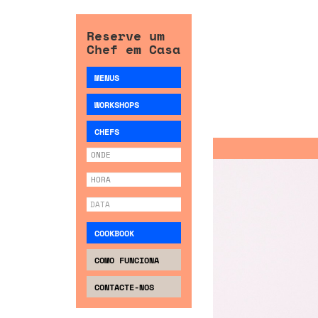
Reserve um
Chef em Casa
MENUS
WORKSHOPS
CHEFS
COOKBOOK
COMO FUNCIONA
CONTACTE-NOS