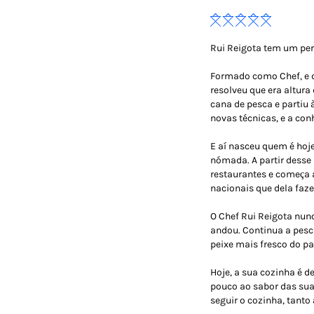
Rui Reigota tem um per
Formado como Chef, e d
resolveu que era altura
cana de pesca e partiu
novas técnicas, e a con
E aí nasceu quem é hoj
nómada. A partir desse
restaurantes e começa 
nacionais que dela faz
O Chef Rui Reigota nun
andou. Continua a pesc
peixe mais fresco do pa
Hoje, a sua cozinha é
pouco ao sabor das suas
seguir o cozinha, tant