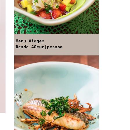
Menu
Viagem
Desde
40eur
|pessoa