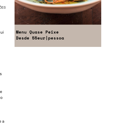
ÕES
Menu
Quase Peixe
Rui
Desde
55eur
|pessoa
s
de
 o
e a