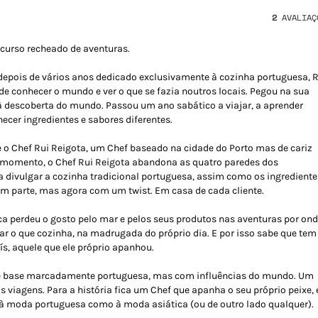
2
AVALIAÇ
curso recheado de aventuras.
epois de vários anos dedicado exclusivamente à cozinha portuguesa, 
 de conhecer o mundo e ver o que se fazia noutros locais. Pegou na sua
 à descoberta do mundo. Passou um ano sabático a viajar, a aprender
hecer ingredientes e sabores diferentes.
e o Chef Rui Reigota, um Chef baseado na cidade do Porto mas de cariz
 momento, o Chef Rui Reigota abandona as quatro paredes dos
a divulgar a cozinha tradicional portuguesa, assim como os ingrediente
em parte, mas agora com um twist. Em casa de cada cliente.
ca perdeu o gosto pelo mar e pelos seus produtos nas aventuras por on
ar o que cozinha, na madrugada do próprio dia. E por isso sabe que tem
ís, aquele que ele próprio apanhou.
 de base marcadamente portuguesa, mas com influências do mundo. Um
 viagens. Para a história fica um Chef que apanha o seu próprio peixe, 
o à moda portuguesa como à moda asiática (ou de outro lado qualquer).