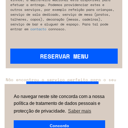
efetuar a entrega. Podemos providenciar estes e
outros serviços, por exemplo refeição para crianças,
serviço de sala dedicado, serviço de mesa (pratos,
talheres, copos), decoração (mesas, cadeiras),
serviço de bar e aluguer de espaço. Para tal pode
entrar em
contacto
connosco.
RESERVAR MENU
Não encontrou o serviço perfeito para o seu
evento?
Entre em contacto connosco.
Ao navegar neste site concorda com a nossa
política de tratamento de dados pessoais e
TERMOS & CONDIÇÕES
SOBRE NÓS
COMO
FUNCIONA
CONTACTOS
NEWSLETTER
protecção de privacidade.
Saber mais
ESPAÑA |
PORTUGAL
| UNITED KINGDOM
Concordo