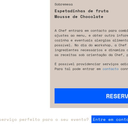
Sobremesa
Espetadinhas de fruta
Mousse de Chocolate
A Chef entrará em contacto para comb
ajustes ao menu, e obter outra infor
cozinha e eventuais alergias aliment
possível. No dia do workshop, a Chef
ingredientes necessários e dinamiza 
as receitas sob orientação da Chef, 
É possível providenciar serviços adi
Para tal pode entrar em
contacto
conn
RESER
serviço perfeito para o seu evento?
Entre em cont