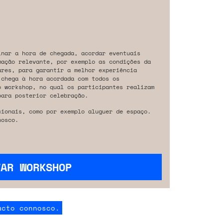
inar a hora de chegada, acordar eventuais
mação relevante, por exemplo as condições da
ares, para garantir a melhor experiência
 chega à hora acordada com todos os
o workshop, no qual os participantes realizam
para posterior celebração.
cionais, como por exemplo aluguer de espaço.
osco.
VAR WORKSHOP
acto connosco.