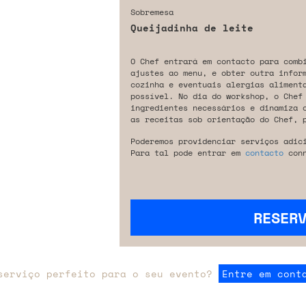
Sobremesa
Queijadinha de leite
O Chef entrará em contacto para comb
ajustes ao menu, e obter outra infor
cozinha e eventuais alergias aliment
possível. No dia do workshop, o Chef
ingredientes necessários e dinamiza 
as receitas sob orientação do Chef, 
Poderemos providenciar serviços adic
Para tal pode entrar em
contacto
conn
RESER
serviço perfeito para o seu evento?
Entre em cont