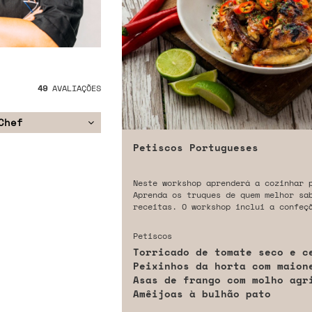
49
AVALIAÇÕES
Chef
Petiscos Portugueses
Neste workshop aprenderá a cozinhar 
Aprenda os truques de quem melhor sa
receitas. O workshop inclui a confeç
Petiscos
Torricado de tomate seco e c
Peixinhos da horta com maion
Asas de frango com molho agr
Amêijoas à bulhão pato