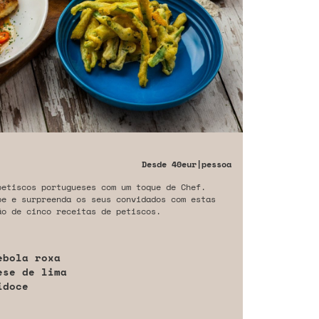
Desde
40eur
|pessoa
petiscos portugueses com um toque de Chef.
be e surpreenda os seus convidados com estas
ão de cinco receitas de petiscos.
ebola roxa
ese de lima
idoce