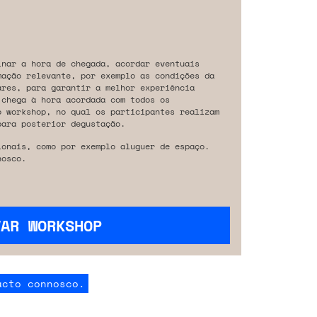
inar a hora de chegada, acordar eventuais
mação relevante, por exemplo as condições da
ares, para garantir a melhor experiência
 chega à hora acordada com todos os
o workshop, no qual os participantes realizam
para posterior degustação.
ionais, como por exemplo aluguer de espaço.
osco.
VAR WORKSHOP
acto connosco.