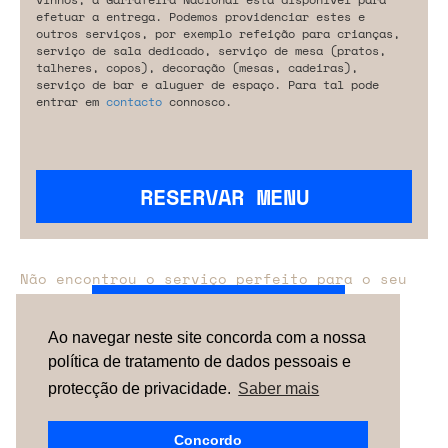
efetuar a entrega. Podemos providenciar estes e
outros serviços, por exemplo refeição para crianças,
serviço de sala dedicado, serviço de mesa (pratos,
talheres, copos), decoração (mesas, cadeiras),
serviço de bar e aluguer de espaço. Para tal pode
entrar em
contacto
connosco.
RESERVAR MENU
Não encontrou o serviço perfeito para o seu
evento?
Entre em contacto connosco.
Ao navegar neste site concorda com a nossa
política de tratamento de dados pessoais e
TERMOS & CONDIÇÕES
SOBRE NÓS
COMO
FUNCIONA
CONTACTOS
NEWSLETTER
protecção de privacidade.
Saber mais
ESPAÑA |
PORTUGAL
| UNITED KINGDOM
Concordo