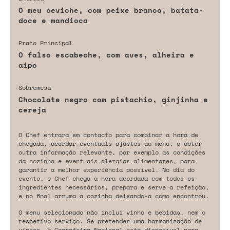
O meu ceviche, com peixe branco, batata-
doce e mandioca
Prato Principal
O falso escabeche, com aves, alheira e
aipo
Sobremesa
Chocolate negro com pistachio, ginjinha e
cereja
O Chef entrará em contacto para combinar a hora de
chegada, acordar eventuais ajustes ao menu, e obter
outra informação relevante, por exemplo as condições
da cozinha e eventuais alergias alimentares, para
garantir a melhor experiência possível. No dia do
evento, o Chef chega à hora acordada com todos os
ingredientes necessários, prepara e serve a refeição,
e no final arruma a cozinha deixando-a como encontrou.
O menu selecionado não inclui vinho e bebidas, nem o
respetivo serviço. Se pretender uma harmonização de
vinhos, a Garrafeira Nacional está disponível para