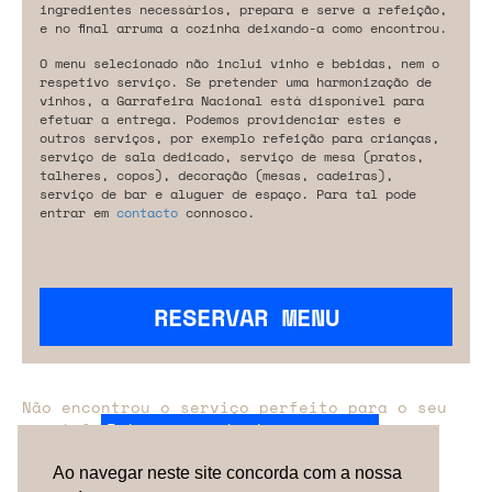
ingredientes necessários, prepara e serve a refeição,
e no final arruma a cozinha deixando-a como encontrou.
O menu selecionado não inclui vinho e bebidas, nem o
respetivo serviço. Se pretender uma harmonização de
vinhos, a Garrafeira Nacional está disponível para
efetuar a entrega. Podemos providenciar estes e
outros serviços, por exemplo refeição para crianças,
serviço de sala dedicado, serviço de mesa (pratos,
talheres, copos), decoração (mesas, cadeiras),
serviço de bar e aluguer de espaço. Para tal pode
entrar em
contacto
connosco.
RESERVAR MENU
Não encontrou o serviço perfeito para o seu
evento?
Entre em contacto connosco.
Ao navegar neste site concorda com a nossa