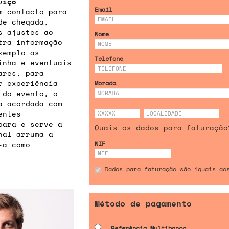
viço
Email
m contacto para
de chegada,
s ajustes ao
Nome
tra informação
xemplo as
Telefone
inha e eventuais
ares, para
r experiência
Morada
 do evento, o
a acordada com
entes
para e serve a
Quais os dados para faturação
inal arruma a
-a como
NIF
Dados para faturação são iguais ao
Método de pagamento
Referência Multibanco