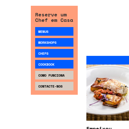
Reserve um
Chef em Casa
MENUS
WORKSHOPS
CHEFS
COOKBOOK
COMO FUNCIONA
CONTACTE-NOS
Empeixou