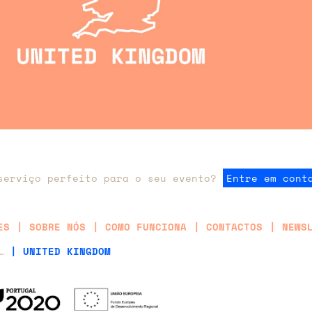
serviço perfeito para o seu evento?
Entre em cont
ES
SOBRE NÓS
COMO FUNCIONA
CONTACTOS
NEWS
AL
| UNITED KINGDOM