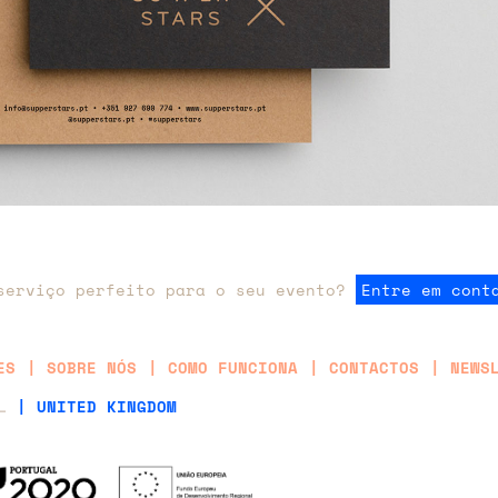
serviço perfeito para o seu evento?
Entre em cont
ES
SOBRE NÓS
COMO FUNCIONA
CONTACTOS
NEWS
AL
| UNITED KINGDOM