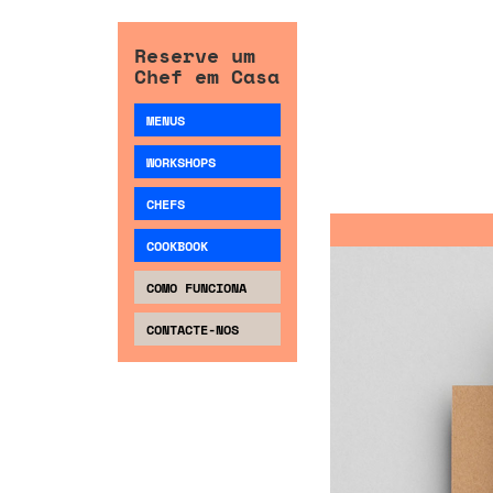
Reserve um
Chef em Casa
MENUS
WORKSHOPS
CHEFS
COOKBOOK
COMO FUNCIONA
CONTACTE-NOS