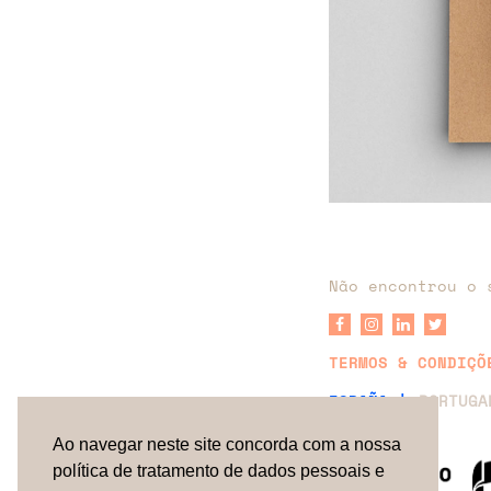
Não encontrou o 
TERMOS & CONDIÇÕ
ESPAÑA |
PORTUG
Ao navegar neste site concorda com a nossa
política de tratamento de dados pessoais e