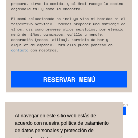
prepara, sirve la comida, y al final recoge la cocina
dejándola tal y como la encontró.
El menú seleccionado no incluye vino ni bebidas ni el
respectivo servicio. Podemos proponer una maridaje de
vinos, así como proveer otros servicios, por ejemplo
menú de niños, camareros, vajilla y menaje,
decoración (mesas, sillas), servicio de bar y
alquiler de espacio. Para ello puede ponerse en
contacto
con nosotros.
RESERVAR MENÚ
¿No has encontrado el servicio perfecto para
tu evento?
Ponte en contacto con nosotros.
Al navegar en este sitio web estás de
acuerdo con nuestra política de tratamiento
de datos personales y protección de
TÉRMINOS Y CONDICIONES
SOBRE NOSOTROS