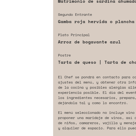
Matrimonio de sardina ahumad
Segundo Entrante
Gamba roja hervida o plancha
Plato Principal
Arroz de bogavante azul
Postre
Tarta de queso | Tarta de ch
El Chef se pondrá en contacto para c
ajustes del menú, y obtener otra inf
de la cocina y posibles alergias ali
experiencia posible. El día del even
los ingredientes necesarios, prepara,
dejándola tal y como lo encontró.
El menú seleccionado no incluye vino
proponer una maridaje de vinos, así 
de niños, camareros, vajilla y menaj
y alquiler de espacio. Para ello pue