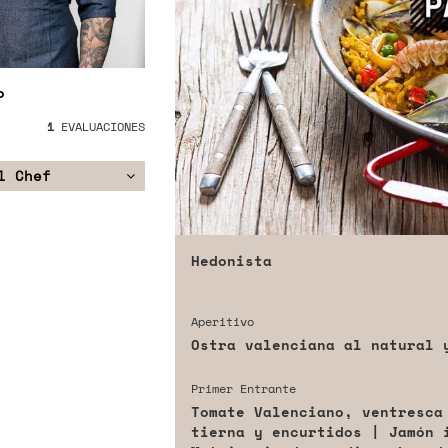
o
1
EVALUACIONES
l Chef
Hedonista
Aperitivo
Ostra valenciana al natural 
Primer Entrante
Tomate Valenciano, ventresca
tierna y encurtidos | Jamón 