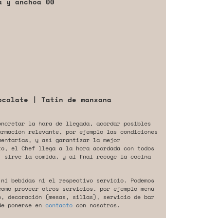
a y anchoa 00
ocolate | Tatin de manzana
oncretar la hora de llegada, acordar posibles
ormación relevante, por ejemplo las condiciones
mentarias, y así garantizar la mejor
to, el Chef llega a la hora acordada con todos
 sirve la comida, y al final recoge la cocina
 ni bebidas ni el respectivo servicio. Podemos
como proveer otros servicios, por ejemplo menú
e, decoración (mesas, sillas), servicio de bar
de ponerse en
contacto
con nosotros.