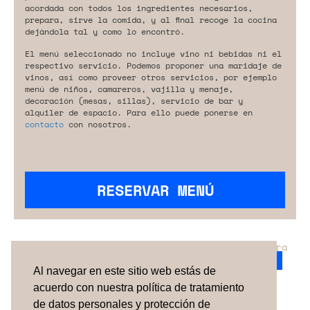
acordada con todos los ingredientes necesarios,
prepara, sirve la comida, y al final recoge la cocina
dejándola tal y como lo encontró.
El menú seleccionado no incluye vino ni bebidas ni el
respectivo servicio. Podemos proponer una maridaje de
vinos, así como proveer otros servicios, por ejemplo
menú de niños, camareros, vajilla y menaje,
decoración (mesas, sillas), servicio de bar y
alquiler de espacio. Para ello puede ponerse en
contacto
con nosotros.
RESERVAR MENÚ
¿No has encontrado el servicio perfecto para
tu evento?
Ponte en contacto con nosotros.
Al navegar en este sitio web estás de
acuerdo con nuestra política de tratamiento
de datos personales y protección de
TÉRMINOS Y CONDICIONES
SOBRE NOSOTROS