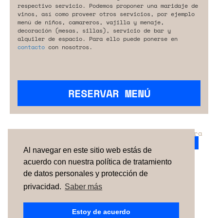
respectivo servicio. Podemos proponer una maridaje de
vinos, así como proveer otros servicios, por ejemplo
menú de niños, camareros, vajilla y menaje,
decoración (mesas, sillas), servicio de bar y
alquiler de espacio. Para ello puede ponerse en
contacto
con nosotros.
RESERVAR MENÚ
¿No has encontrado el servicio perfecto para
tu evento?
Ponte en contacto con nosotros.
Al navegar en este sitio web estás de
acuerdo con nuestra política de tratamiento
de datos personales y protección de
TÉRMINOS Y CONDICIONES
SOBRE NOSOTROS
CÓMO FUNCIONA
CONTACTO
NEWSLETTER
privacidad.
Saber más
ESPAÑA
| PORTUGAL |
UNITED KINGDOM
Estoy de acuerdo