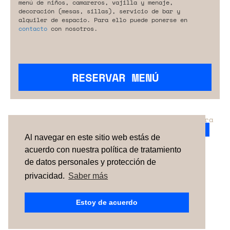
menú de niños, camareros, vajilla y menaje,
decoración (mesas, sillas), servicio de bar y
alquiler de espacio. Para ello puede ponerse en
contacto
con nosotros.
RESERVAR MENÚ
¿No has encontrado el servicio perfecto para
tu evento?
Ponte en contacto con nosotros.
Al navegar en este sitio web estás de
acuerdo con nuestra política de tratamiento
de datos personales y protección de
TÉRMINOS Y CONDICIONES
SOBRE NOSOTROS
CÓMO FUNCIONA
CONTACTO
NEWSLETTER
privacidad.
Saber más
ESPAÑA
| PORTUGAL |
UNITED KINGDOM
Estoy de acuerdo