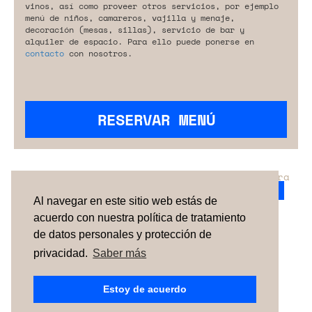
vinos, así como proveer otros servicios, por ejemplo
menú de niños, camareros, vajilla y menaje,
decoración (mesas, sillas), servicio de bar y
alquiler de espacio. Para ello puede ponerse en
contacto
con nosotros.
RESERVAR MENÚ
¿No has encontrado el servicio perfecto para
tu evento?
Ponte en contacto con nosotros.
Al navegar en este sitio web estás de
acuerdo con nuestra política de tratamiento
de datos personales y protección de
TÉRMINOS Y CONDICIONES
SOBRE NOSOTROS
CÓMO FUNCIONA
CONTACTO
NEWSLETTER
privacidad.
Saber más
ESPAÑA
| PORTUGAL |
UNITED KINGDOM
Estoy de acuerdo