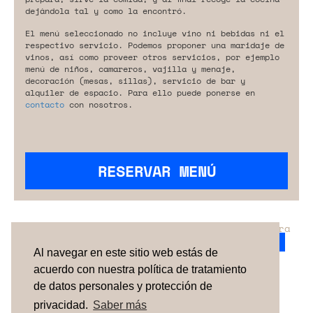
dejándola tal y como la encontró.
El menú seleccionado no incluye vino ni bebidas ni el
respectivo servicio. Podemos proponer una maridaje de
vinos, así como proveer otros servicios, por ejemplo
menú de niños, camareros, vajilla y menaje,
decoración (mesas, sillas), servicio de bar y
alquiler de espacio. Para ello puede ponerse en
contacto
con nosotros.
RESERVAR MENÚ
¿No has encontrado el servicio perfecto para
tu evento?
Ponte en contacto con nosotros.
Al navegar en este sitio web estás de
acuerdo con nuestra política de tratamiento
de datos personales y protección de
TÉRMINOS Y CONDICIONES
SOBRE NOSOTROS
CÓMO FUNCIONA
CONTACTO
NEWSLETTER
privacidad.
Saber más