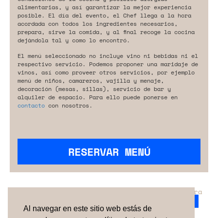
alimentarias, y así garantizar la mejor experiencia
posible. El día del evento, el Chef llega a la hora
acordada con todos los ingredientes necesarios,
prepara, sirve la comida, y al final recoge la cocina
dejándola tal y como lo encontró.
El menú seleccionado no incluye vino ni bebidas ni el
respectivo servicio. Podemos proponer una maridaje de
vinos, así como proveer otros servicios, por ejemplo
menú de niños, camareros, vajilla y menaje,
decoración (mesas, sillas), servicio de bar y
alquiler de espacio. Para ello puede ponerse en
contacto
con nosotros.
RESERVAR MENÚ
¿No has encontrado el servicio perfecto para
tu evento?
Ponte en contacto con nosotros.
Al navegar en este sitio web estás de