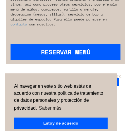
vinos, así como proveer otros servicios, por ejemplo
menú de niños, camareros, vajilla y menaje,
decoración (mesas, sillas), servicio de bar y
alquiler de espacio. Para ello puede ponerse en
contacto
con nosotros.
RESERVAR MENÚ
¿No has encontrado el servicio perfecto para
tu evento?
Ponte en contacto con nosotros.
Al navegar en este sitio web estás de
acuerdo con nuestra política de tratamiento
de datos personales y protección de
TÉRMINOS Y CONDICIONES
SOBRE NOSOTROS
CÓMO FUNCIONA
CONTACTO
NEWSLETTER
privacidad.
Saber más
ESPAÑA
| PORTUGAL |
UNITED KINGDOM
Estoy de acuerdo