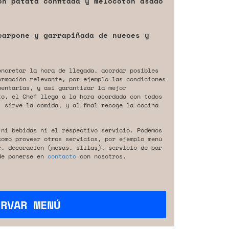
n patata confitada y melocotón asado
carpone y garrapiñada de nueces y
oncretar la hora de llegada, acordar posibles
ormación relevante, por ejemplo las condiciones
mentarias, y así garantizar la mejor
to, el Chef llega a la hora acordada con todos
 sirve la comida, y al final recoge la cocina
 ni bebidas ni el respectivo servicio. Podemos
como proveer otros servicios, por ejemplo menú
e, decoración (mesas, sillas), servicio de bar
de ponerse en
contacto
con nosotros.
ERVAR MENÚ