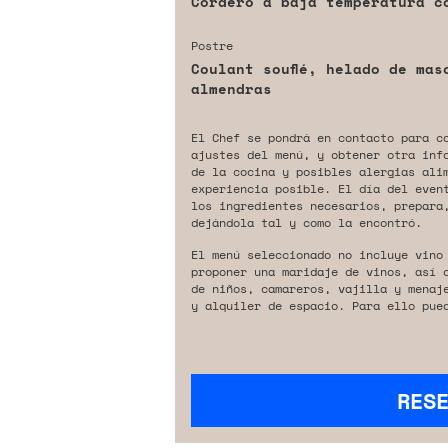
Cordero a baja temperatura co
Postre
Coulant souflé, helado de mas
almendras
El Chef se pondrá en contacto para c
ajustes del menú, y obtener otra inf
de la cocina y posibles alergias ali
experiencia posible. El día del even
los ingredientes necesarios, prepara,
dejándola tal y como la encontró.
El menú seleccionado no incluye vino
proponer una maridaje de vinos, así 
de niños, camareros, vajilla y menaj
y alquiler de espacio. Para ello pue
RES