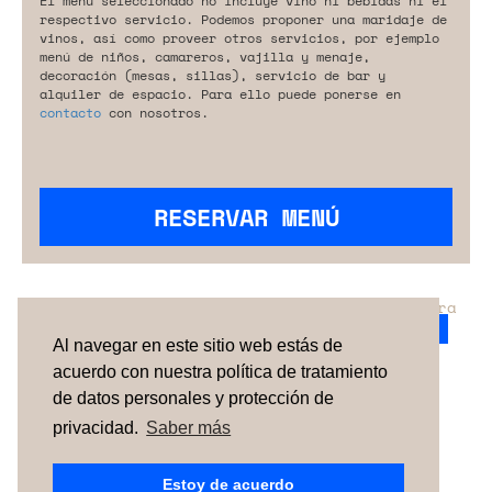
El menú seleccionado no incluye vino ni bebidas ni el
respectivo servicio. Podemos proponer una maridaje de
vinos, así como proveer otros servicios, por ejemplo
menú de niños, camareros, vajilla y menaje,
decoración (mesas, sillas), servicio de bar y
alquiler de espacio. Para ello puede ponerse en
contacto
con nosotros.
RESERVAR MENÚ
¿No has encontrado el servicio perfecto para
tu evento?
Ponte en contacto con nosotros.
Al navegar en este sitio web estás de
acuerdo con nuestra política de tratamiento
de datos personales y protección de
TÉRMINOS Y CONDICIONES
SOBRE NOSOTROS
CÓMO FUNCIONA
CONTACTO
NEWSLETTER
privacidad.
Saber más
ESPAÑA
| PORTUGAL |
UNITED KINGDOM
Estoy de acuerdo