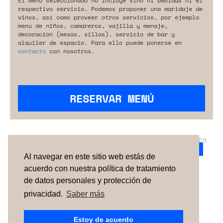
El menú seleccionado no incluye vino ni bebidas ni el
respectivo servicio. Podemos proponer una maridaje de
vinos, así como proveer otros servicios, por ejemplo
menú de niños, camareros, vajilla y menaje,
decoración (mesas, sillas), servicio de bar y
alquiler de espacio. Para ello puede ponerse en
contacto
con nosotros.
RESERVAR MENÚ
¿No has encontrado el servicio perfecto para
tu evento?
Ponte en contacto con nosotros.
Al navegar en este sitio web estás de
acuerdo con nuestra política de tratamiento
de datos personales y protección de
TÉRMINOS Y CONDICIONES
SOBRE NOSOTROS
CÓMO FUNCIONA
CONTACTO
NEWSLETTER
privacidad.
Saber más
ESPAÑA
| PORTUGAL |
UNITED KINGDOM
Estoy de acuerdo